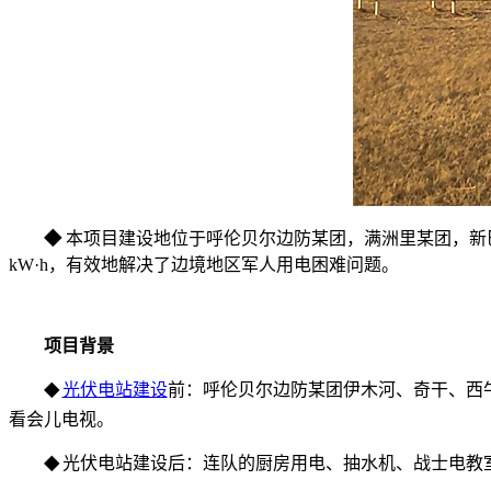
◆
本项目建设地位于呼伦贝尔边防某团，满洲里某团，新巴尔
kW·h，有效地解决了边境地区军人用电困难问题。
项目背景
光伏电站建设
前：呼伦贝尔边防某团伊木河、奇干、西
◆
看会儿电视。
光伏电站建设后：连队的厨房用电、抽水机、战士电教
◆