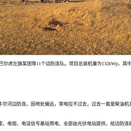
虎左旗某团等11个边防连队。项目总装机量为132kWp，其中包
牛尔河边防连，因地处偏远，常电拉不过去，过去一直是柴油机
室、电视、电话信号基站用电，全部由光伏电站提供，给边防连