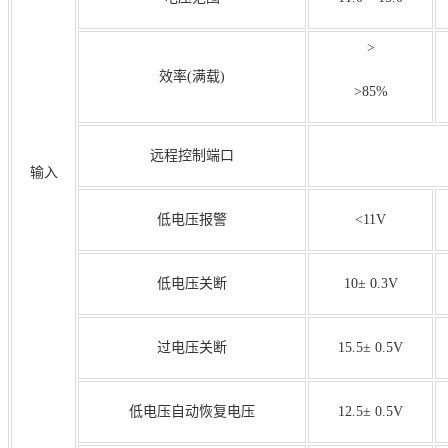
>
效率(满载)
>85%
远程控制端口
输入
低电压报警
<11V
低电压关断
10± 0.3V
过电压关断
15.5± 0.5V
低电压自动恢复电压
12.5± 0.5V