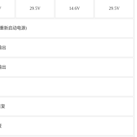
V
29.5V
14.6V
29.5V
须重新启动电源)
输出
输出
恢复
复