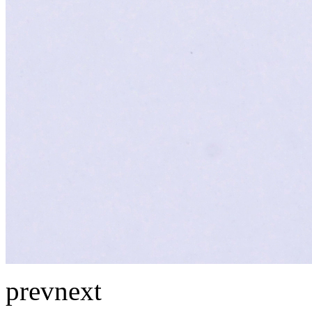
prev
next