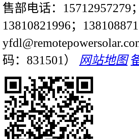
售部电话：15712957279；
13810821996；13810887
yfdl@remotepowersolar.co
码：831501）
网站地图