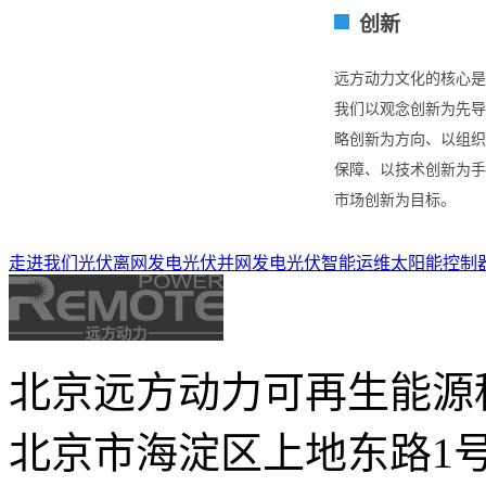
创新
远方动力文化的核心是
我们以观念创新为先导
略创新为方向、以组织
保障、以技术创新为手
市场创新为目标。
走进我们
光伏离网发电
光伏并网发电
光伏智能运维
太阳能控制
北京远方动力可再生能源
北京市海淀区上地东路1号