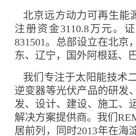
北京远方动力可再生能源
注册资金3110.8万元
831501。总部设立在
东、辽宁，国外阿根廷、
我们专注于太阳能技术
逆变器等光伏产品的研发
发、设计、建设、施工、
解决方案提供商。我们RE
居前列，同时2013年在