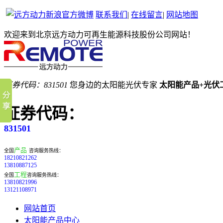
联系我们
|
在线留言
|
网站地图
欢迎来到北京远方动力可再生能源科技股份公司网站！
证券代码：831501
您身边的太阳能光伏专家
太阳能产品+光伏
证券代码：
831501
产品
全国
咨询服务热线：
18210821262
13810887125
工程
全国
咨询服务热线：
13810821996
13121108971
网站首页
太阳能产品中心