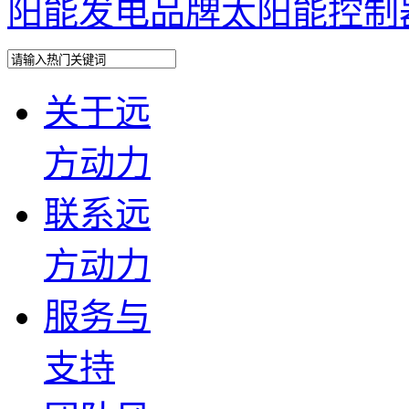
阳能发电
品牌太阳能控制
关于远
方动力
联系远
方动力
服务与
支持