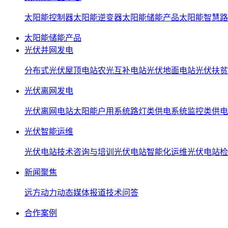
太阳能控制器
太阳能逆变器
太阳能储能产品
太阳能智慧路
太阳能储能产品
光伏并网发电
分布式光伏屋顶电站
农光互补电站
光伏地面电站
光伏扶贫
光伏离网发电
光伏离网电站
太阳能户用系统
路灯类供电系统
监控类供电
光伏智能运维
光伏电站技术咨询与培训
光伏电站智能化运维
光伏电站检
新闻聚焦
远方动力动态
媒体报道
技术问答
合作案例