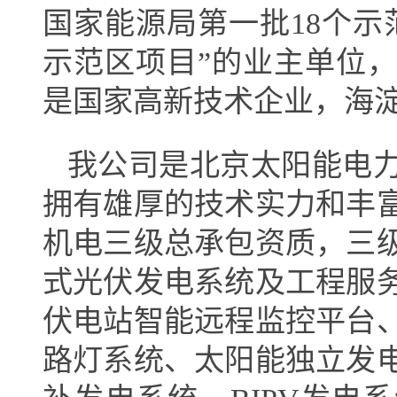
国家能源局第一批18个示
示范区项目”的业主单位
是国家高新技术企业，海
我公司是北京太阳能电
拥有雄厚的技术实力和丰
机电三级总承包资质，三
式光伏发电系统及工程服
伏电站智能远程监控平台
路灯系统、太阳能独立发